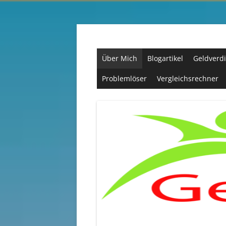
Zum
Inhalt
springen
Passives Einkommen, Geld und mehr….
Über Mich
Blogartikel
Geldverdi
Problemlöser
Vergleichsrechner