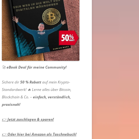
🚀
eBook Deal für meine Community!
Sichere dir
50 % Rabatt
auf mein Krypto-
Standardwerk! 🔥 Lerne alles über Bitcoin,
Blockchain & Co. –
einfach, verständlich,
praxisnah!
👉
Jetzt zuschlagen & sparen!
👉
Oder hier bei Amazon als Taschnebuch!