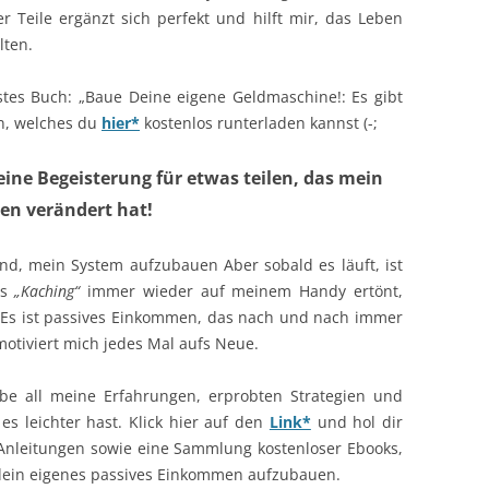
er Teile ergänzt sich perfekt und hilft mir, das Leben
lten.
stes Buch: „Baue Deine eigene Geldmaschine!: Es gibt
n, welches du
hier*
kostenlos runterladen kannst (-;
eine Begeisterung für etwas teilen, das mein
en verändert hat!
d, mein System aufzubauen Aber sobald es läuft, ist
as
„Kaching“
immer wieder auf meinem Handy ertönt,
Es ist passives Einkommen, das nach und nach immer
 motiviert mich jedes Mal aufs Neue.
be all meine Erfahrungen, erprobten Strategien und
s leichter hast. Klick hier auf den
Link*
und hol dir
 Anleitungen sowie eine Sammlung kostenloser Ebooks,
 dein eigenes passives Einkommen aufzubauen.