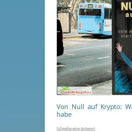
Von Null auf Krypto: W
habe
Schreibe eine Antwort