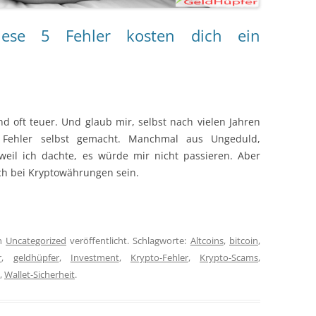
iese 5 Fehler kosten dich ein
nd oft teuer. Und glaub mir, selbst nach vielen Jahren
r Fehler selbst gemacht. Manchmal aus Ungeduld,
eil ich dachte, es würde mir nicht passieren. Aber
ch bei Kryptowährungen sein.
n
Uncategorized
veröffentlicht. Schlagworte:
Altcoins
,
bitcoin
,
r
,
geldhüpfer
,
Investment
,
Krypto-Fehler
,
Krypto-Scams
,
,
Wallet-Sicherheit
.