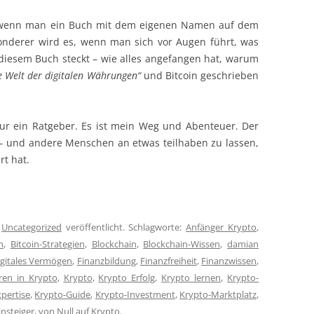
l, wenn man ein Buch mit dem eigenen Namen auf dem
onderer wird es, wenn man sich vor Augen führt, was
r diesem Buch steckt – wie alles angefangen hat, warum
ie Welt der digitalen Währungen“
und Bitcoin geschrieben
nur ein Ratgeber. Es ist mein Weg und Abenteuer. Der
 – und andere Menschen an etwas teilhaben zu lassen,
t hat.
n
Uncategorized
veröffentlicht. Schlagworte:
Anfänger Krypto
,
h
,
Bitcoin-Strategien
,
Blockchain
,
Blockchain-Wissen
,
damian
igitales Vermögen
,
Finanzbildung
,
Finanzfreiheit
,
Finanzwissen
,
eren in Krypto
,
Krypto
,
Krypto Erfolg
,
Krypto lernen
,
Krypto-
pertise
,
Krypto-Guide
,
Krypto-Investment
,
Krypto-Marktplatz
,
nsteiger
,
von Null auf Krypto
.