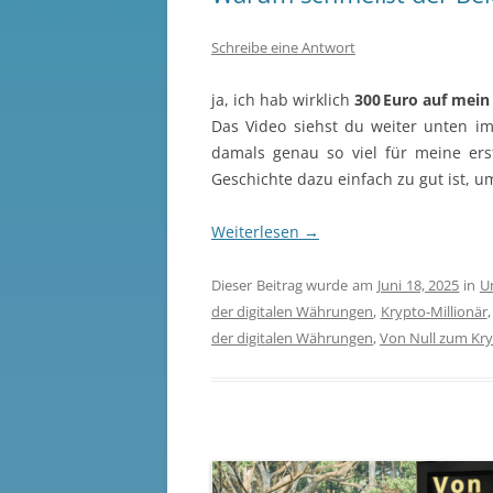
Schreibe eine Antwort
ja, ich hab wirklich
300 Euro auf mein
Das Video siehst du weiter unten i
damals genau so viel für meine ers
Geschichte dazu einfach zu gut ist, um
Weiterlesen
→
Dieser Beitrag wurde am
Juni 18, 2025
in
U
der digitalen Währungen
,
Krypto-Millionär
der digitalen Währungen
,
Von Null zum Kry