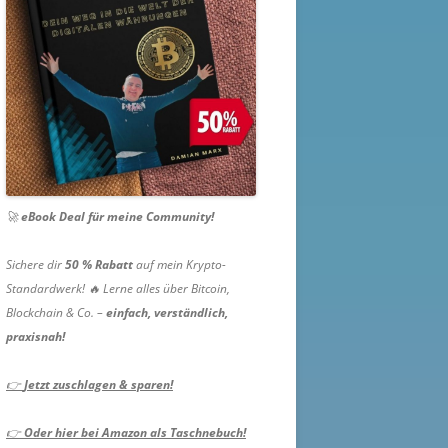
🚀
eBook Deal für meine Community!
Sichere dir
50 % Rabatt
auf mein Krypto-
Standardwerk! 🔥 Lerne alles über Bitcoin,
Blockchain & Co. –
einfach, verständlich,
praxisnah!
👉
Jetzt zuschlagen & sparen!
👉
Oder hier bei Amazon als Taschnebuch!