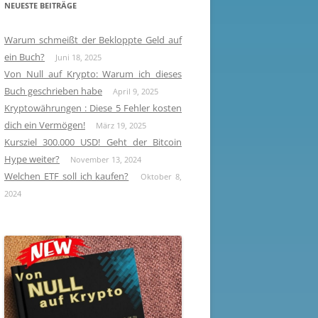
NEUESTE BEITRÄGE
Warum schmeißt der Bekloppte Geld auf
ein Buch?
Juni 18, 2025
Von Null auf Krypto: Warum ich dieses
Buch geschrieben habe
April 9, 2025
Kryptowährungen : Diese 5 Fehler kosten
dich ein Vermögen!
März 19, 2025
Kursziel 300.000 USD! Geht der Bitcoin
Hype weiter?
November 13, 2024
Welchen ETF soll ich kaufen?
Oktober 8,
2024