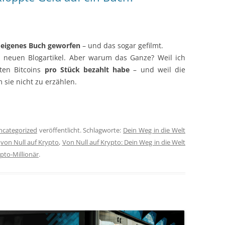
 eigenes Buch geworfen
– und das sogar gefilmt.
m neuen Blogartikel. Aber warum das Ganze? Weil ich
ten Bitcoins
pro Stück bezahlt habe
– und weil die
 sie nicht zu erzählen.
ncategorized
veröffentlicht. Schlagworte:
Dein Weg in die Welt
,
von Null auf Krypto
,
Von Null auf Krypto: Dein Weg in die Welt
pto-Millionär
.