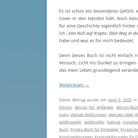
Es ist schon ein besonderes Gefüh
Cover in den Händen hält. Noch bes
für eine Geschichte eigentlich hinte
ich
„Von Null auf Krypto: Dein Weg in d
habe und was es für mich bedeutet.
Denn dieses Buch ist nicht einfach 
Versuch, Licht ins Dunkel zu bringen
das mein Leben grundlegend veränder
Weiterlesen
→
Dieser Beitrag wurde am
April 9, 2025
i
bitcoin
,
Bitcoin für Anfänger
,
Bitcoin-Buc
marx
,
digitale Währungen
,
digitales Geld
,
d
geldhuepfer
,
geldhüpfer
,
halving
,
Investi
Buch
,
Krypto-Buch für Einsteiger
,
Krypto-Ex
Kryptowährungen
,
Kryptowährungen für Ei