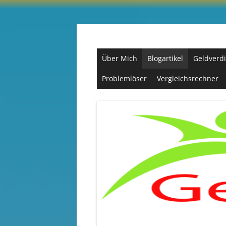
Zum
Inhalt
springen
Passives Einkommen, Geld und mehr….
Über Mich
Blogartikel
Geldverdi
Problemlöser
Vergleichsrechner