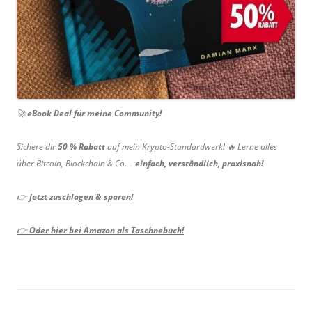
🚀
eBook Deal für meine Community!
Sichere dir
50 % Rabatt
auf mein Krypto-Standardwerk! 🔥 Lerne alles
über Bitcoin, Blockchain & Co. –
einfach, verständlich, praxisnah!
👉
Jetzt zuschlagen & sparen!
👉
Oder hier bei Amazon als Taschnebuch!