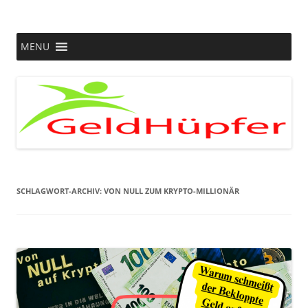
Zum
Inhalt
springen
Passives Einkommen, Geld und mehr….
MENU
SCHLAGWORT-ARCHIV:
VON NULL ZUM KRYPTO-MILLIONÄR