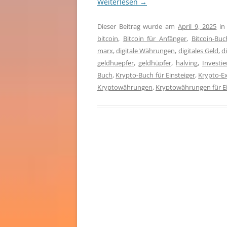
Weiterlesen
→
Dieser Beitrag wurde am
April 9, 2025
i
bitcoin
,
Bitcoin für Anfänger
,
Bitcoin-Buc
marx
,
digitale Währungen
,
digitales Geld
,
d
geldhuepfer
,
geldhüpfer
,
halving
,
Investi
Buch
,
Krypto-Buch für Einsteiger
,
Krypto-Ex
Kryptowährungen
,
Kryptowährungen für Ei