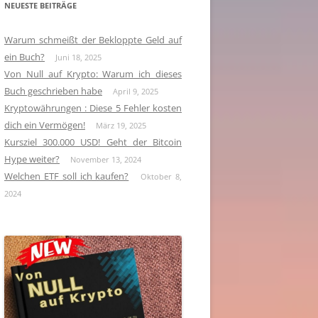
NEUESTE BEITRÄGE
Warum schmeißt der Bekloppte Geld auf
ein Buch?
Juni 18, 2025
Von Null auf Krypto: Warum ich dieses
Buch geschrieben habe
April 9, 2025
Kryptowährungen : Diese 5 Fehler kosten
dich ein Vermögen!
März 19, 2025
Kursziel 300.000 USD! Geht der Bitcoin
Hype weiter?
November 13, 2024
Welchen ETF soll ich kaufen?
Oktober 8,
2024