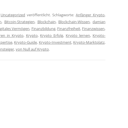
n
Uncategorized
veröffentlicht. Schlagworte:
Anfänger Krypto
,
h
,
Bitcoin-Strategien
,
Blockchain
,
Blockchain-Wissen
,
damian
igitales Vermögen
,
Finanzbildung
,
Finanzfreiheit
,
Finanzwissen
,
eren in Krypto
,
Krypto
,
Krypto Erfolg
,
Krypto lernen
,
Krypto-
pertise
,
Krypto-Guide
,
Krypto-Investment
,
Krypto-Marktplatz
,
nsteiger
,
von Null auf Krypto
.