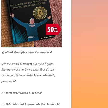
🚀
eBook Deal für meine Community!
Sichere dir
50 % Rabatt
auf mein Krypto-
Standardwerk! 🔥 Lerne alles über Bitcoin,
Blockchain & Co. –
einfach, verständlich,
praxisnah!
👉
Jetzt zuschlagen & sparen!
👉
Oder hier bei Amazon als Taschnebuch!