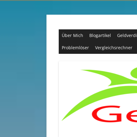
Zum
Inhalt
springen
Passives Einkommen, Geld und mehr….
Über Mich
Blogartikel
Geldverdi
Problemlöser
Vergleichsrechner