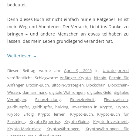
bedeutet.
Denn dieses Buch ist nicht einfach nur ein Ratgeber. Es ist
mein Weg und Abenteuer. Der Versuch, Licht ins Dunkel zu
bringen – und andere Menschen an etwas teilhaben zu
lassen, das mein Leben grundlegend verändert hat.
Weiterlesen
→
Dieser Beitrag wurde am
April 9, 2025
in
Uncategorized
veröffentlicht. Schlagworte:
Anfänger Krypto
,
bitcoin
,
Bitcoin für
Anfänger
,
Bitcoin-Buch
,
Bitcoin-Strategien
,
Blockchain
,
Blockchain-
Wissen
,
damian marx
,
digitale Währungen
,
digitales Geld
,
digitales
Vermögen
,
Finanzbildung
,
Finanzfreiheit
,
Finanzwissen
,
geldhuepfer
,
geldhüpfer
,
halving
,
Investieren in Krypto
,
Krypto
,
Krypto Erfolg
,
Krypto lernen
,
Krypto-Buch
,
Krypto-Buch für
Einsteiger
,
Krypto-Expertise
,
Krypto-Guide
,
Krypto-Investment
,
Krypto-Marktplatz
,
Kryptowährungen
,
Kryptowährungen für
Einsteiger
,
von Null auf Krypto
.