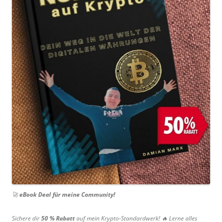
🚀
eBook Deal für meine Community!
Sichere dir
50 % Rabatt
auf mein Krypto-Standardwerk! 🔥 Lerne alles