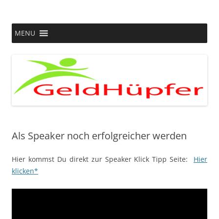
Zum
Inhalt
springen
Passives Einkommen, Geld und mehr….
MENU
Als Speaker noch erfolgreicher werden
Hier kommst Du direkt zur Speaker Klick Tipp Seite:
Hier
klicken*