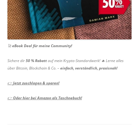
🚀
eBook Deal für meine Community!
Sichere dir
50 % Rabatt
auf mein Krypto-Standardwerk! 🔥 Lerne alles
über Bitcoin, Blockchain & Co. –
einfach, verständlich, praxisnah!
👉
Jetzt zuschlagen & sparen!
👉
Oder hier bei Amazon als Taschnebuch!