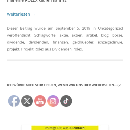
mal eine ROLEX kaufen kannst?
Weiterlesen
→
Dieser Beitrag wurde am
September 5, 2019
in
Uncategorized
veröffentlicht. Schlagworte:
aktie
,
aktien
,
artikel
,
blog
,
börse
,
dividende
,
dividenden
,
finanzen
,
geldhuepfer
,
ichzeigedirwie
,
projekt
,
Projekt Rolex aus Dividenden
,
rolex
.
ICH WÜRDE MICH SEHR FREUEN, WENN WIR UNS HIER WIEDERSEHEN… (-: